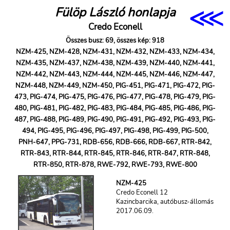
⋘
Fülöp László honlapja
Credo Econell
Összes busz: 69, összes kép: 918
NZM-425, NZM-428, NZM-431, NZM-432, NZM-433, NZM-434,
NZM-435, NZM-437, NZM-438, NZM-439, NZM-440, NZM-441,
NZM-442, NZM-443, NZM-444, NZM-445, NZM-446, NZM-447,
NZM-448, NZM-449, NZM-450, PIG-451, PIG-471, PIG-472, PIG-
473, PIG-474, PIG-475, PIG-476, PIG-477, PIG-478, PIG-479, PIG-
480, PIG-481, PIG-482, PIG-483, PIG-484, PIG-485, PIG-486, PIG-
487, PIG-488, PIG-489, PIG-490, PIG-491, PIG-492, PIG-493, PIG-
494, PIG-495, PIG-496, PIG-497, PIG-498, PIG-499, PIG-500,
PNH-647, PPG-731, RDB-656, RDB-666, RDB-667, RTR-842,
RTR-843, RTR-844, RTR-845, RTR-846, RTR-847, RTR-848,
RTR-850, RTR-878, RWE-792, RWE-793, RWE-800
NZM-425
Credo Econell 12
Kazincbarcika, autóbusz-állomás
2017.06.09.