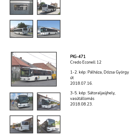
PIG-471
Credo Econell 12
1-2. kép: Pálháza, Dózsa György
út
2018.07.16.
3-5. kép: Sátoraljaújhely,
vasútállomás
2018.08.23.