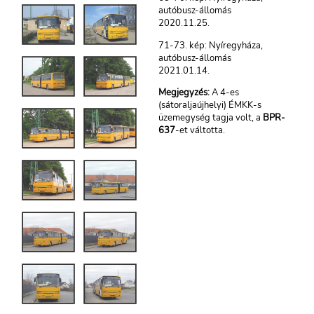
autóbusz-állomás
2020.11.25.
71-73. kép: Nyíregyháza,
autóbusz-állomás
2021.01.14.
Megjegyzés:
A 4-es
(sátoraljaújhelyi) ÉMKK-s
üzemegység tagja volt, a
BPR-
637
-et váltotta.