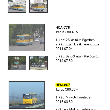
HCA-776
Ikarus C80.40A
1. kép: 25-ös főút, Egerben
2. kép: Eger, Deák Ferenc utca
2011.07.04.
3. kép: Salgótarján, Rákóczi út
2019.07.30
.
HEM-867
Ikarus C80.30M
1. kép: Miskolc közelében
2016.03.30.
2-3. kép: Miskolc, autóbusz-