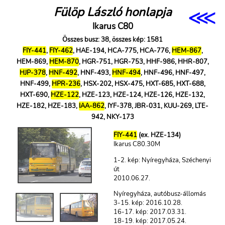
⋘
Fülöp László honlapja
Ikarus C80
Összes busz: 38, összes kép: 1581
FIY-441
,
FIY-462
, HAE-194, HCA-775, HCA-776,
HEM-867
,
HEM-869,
HEM-870
, HGR-751, HGR-753, HHF-986, HHR-807,
HJP-378
,
HNF-492
, HNF-493,
HNF-494
, HNF-496, HNF-497,
HNF-499,
HPR-236
, HSX-202, HSX-475, HXT-685, HXT-688,
HXT-690,
HZE-122
, HZE-123, HZE-124, HZE-126, HZE-132,
HZE-182, HZE-183,
IAA-862
, IYF-378, JBR-031, KUU-269, LTE-
942, NKY-173
FIY-441
(ex. HZE-134)
Ikarus C80.30M
1-2. kép: Nyíregyháza, Széchenyi
út
2010.06.27.
Nyíregyháza, autóbusz-állomás
3-15. kép: 2016.10.28.
16-17. kép: 2017.03.31.
18-19. kép: 2017.05.24.