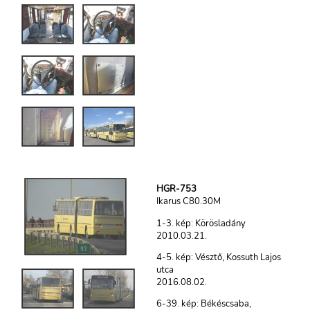
HGR-753
Ikarus C80.30M
1-3. kép: Körösladány
2010.03.21.
4-5. kép: Vésztő, Kossuth Lajos
utca
2016.08.02.
6-39. kép: Békéscsaba,