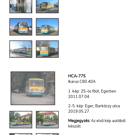
HCA-775
Ikarus C80.40A
1. kép: 25-ös főút, Egerben
2011.07.04.
2-5. kép: Eger, Barkóczy utca
2019.05.27.
Megjegyzés:
Az első kép autóból
készült.