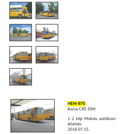
HEM-870
Ikarus C80.30M
1-2. kép: Miskolc, autóbusz-
állomás
2016.07.15.